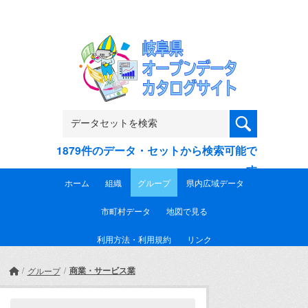
Skip to main content
1879件のデータ・セットから検索可能で
す
ホーム
組織
グループ
県内広域データ
市町村データ
地図で見る
利用方法・利用規約
リンク
商業・サービス業
グループ