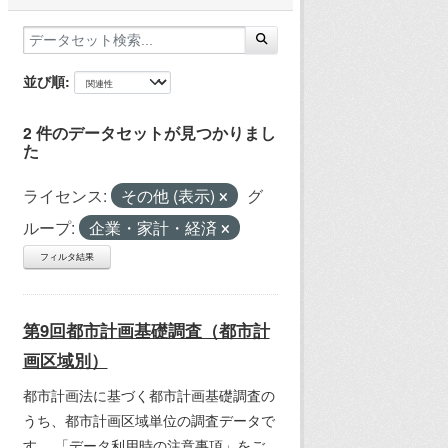
並び順
2 件のデータセットが見つかりまし
た
ライセンス:
その他 (表示)
グ
ループ:
企業・家計・経済
フィルタ結果
第9回都市計画基礎調査（都市計
画区域別）
都市計画法に基づく都市計画基礎調査の
うち、都市計画区域単位の調査データで
す。 「データ利用時の注意事項」をご