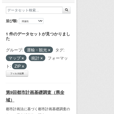
並び順
1 件のデータセットが見つかりまし
た
グループ:
運輸・観光
タグ:
マップ
統計
フォーマッ
ト:
ZIP
フィルタ結果
第9回都市計画基礎調査（県全
域）
都市計画法に基づく都市計画基礎調査の