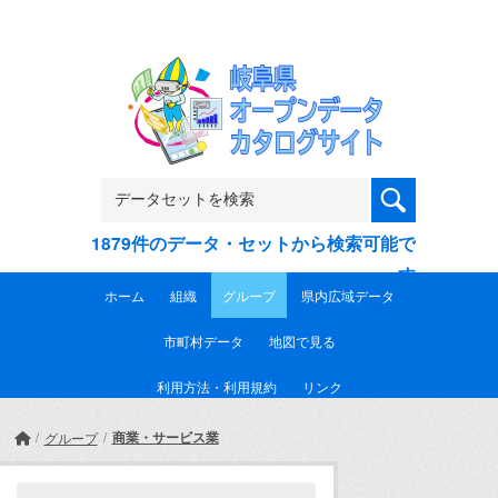
Skip to main content
1879件のデータ・セットから検索可能で
す
ホーム
組織
グループ
県内広域データ
市町村データ
地図で見る
利用方法・利用規約
リンク
商業・サービス業
グループ