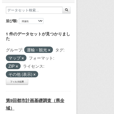
並び順
1 件のデータセットが見つかりまし
た
グループ:
運輸・観光
タグ:
マップ
フォーマット:
ZIP
ライセンス:
その他 (表示)
フィルタ結果
第9回都市計画基礎調査（県全
域）