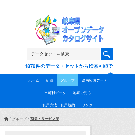
Skip to main content
1879件のデータ・セットから検索可能で
す
ホーム
組織
グループ
県内広域データ
市町村データ
地図で見る
利用方法・利用規約
リンク
商業・サービス業
グループ