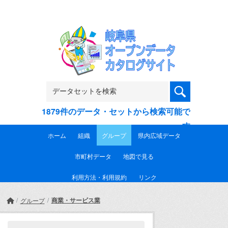
Skip to main content
1879件のデータ・セットから検索可能で
す
ホーム
組織
グループ
県内広域データ
市町村データ
地図で見る
利用方法・利用規約
リンク
商業・サービス業
グループ