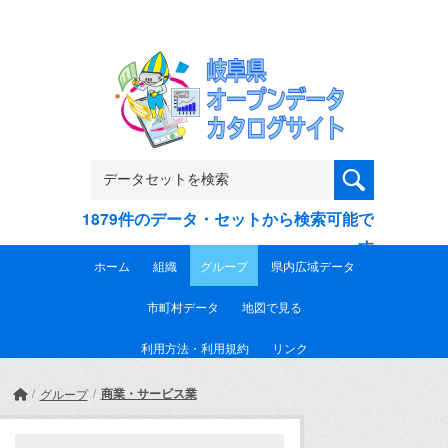
Skip to main content
1879件のデータ・セットから検索可能で
す
ホーム
組織
グループ
県内広域データ
市町村データ
地図で見る
利用方法・利用規約
リンク
商業・サービス業
グループ