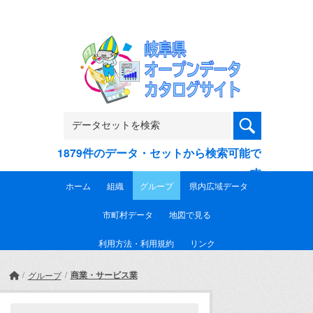
Skip to main content
1879件のデータ・セットから検索可能で
す
ホーム
組織
グループ
県内広域データ
市町村データ
地図で見る
利用方法・利用規約
リンク
商業・サービス業
グループ