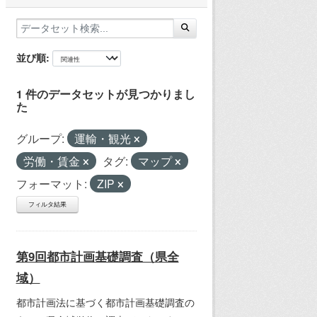
並び順
1 件のデータセットが見つかりまし
た
グループ:
運輸・観光
労働・賃金
タグ:
マップ
フォーマット:
ZIP
フィルタ結果
第9回都市計画基礎調査（県全
域）
都市計画法に基づく都市計画基礎調査の