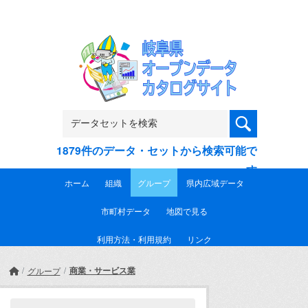
Skip to main content
1879件のデータ・セットから検索可能で
す
ホーム
組織
グループ
県内広域データ
市町村データ
地図で見る
利用方法・利用規約
リンク
商業・サービス業
グループ