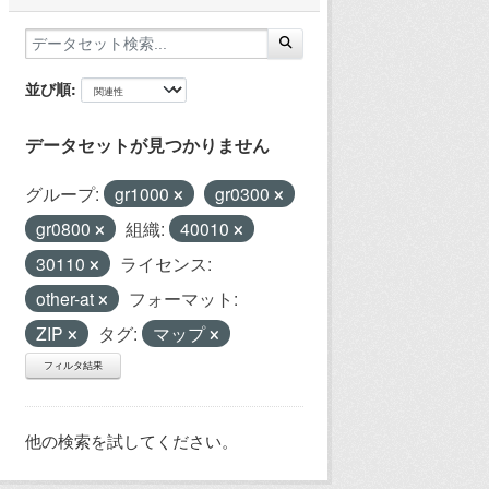
並び順
データセットが見つかりません
グループ:
gr1000
gr0300
gr0800
組織:
40010
30110
ライセンス:
other-at
フォーマット:
ZIP
タグ:
マップ
フィルタ結果
他の検索を試してください。