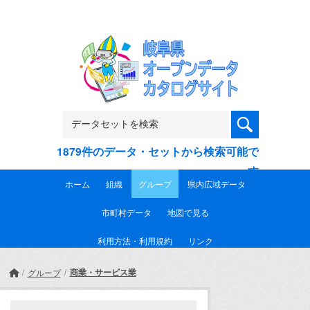
Skip to main content
1879件のデータ・セットから検索可能で
す
ホーム
組織
グループ
県内広域データ
市町村データ
地図で見る
利用方法・利用規約
リンク
商業・サービス業
グループ