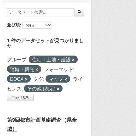
並び順
1 件のデータセットが見つかりまし
た
グループ:
住宅・土地・建設
運輸・観光
フォーマット:
DOCX
タグ:
マップ
ライ
センス:
その他 (表示)
フィルタ結果
第9回都市計画基礎調査（県全
域）