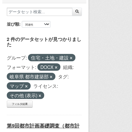
並び順
2 件のデータセットが見つかりまし
た
グループ:
住宅・土地・建設
フォーマット:
DOCX
組織:
岐阜県 都市建築部
タグ:
マップ
ライセンス:
その他 (表示)
フィルタ結果
第9回都市計画基礎調査（都市計