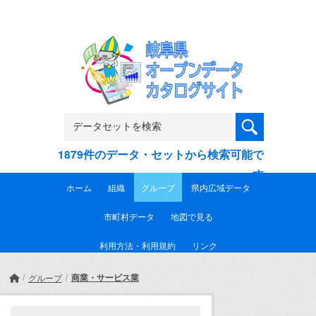
Skip to main content
1879件のデータ・セットから検索可能で
す
ホーム
組織
グループ
県内広域データ
市町村データ
地図で見る
利用方法・利用規約
リンク
商業・サービス業
グループ