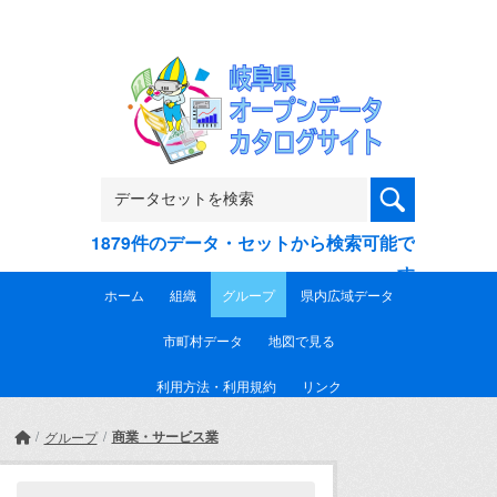
Skip to main content
1879件のデータ・セットから検索可能で
す
ホーム
組織
グループ
県内広域データ
市町村データ
地図で見る
利用方法・利用規約
リンク
商業・サービス業
グループ