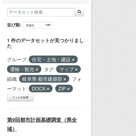
並び順
1 件のデータセットが見つかりまし
た
グループ:
住宅・土地・建設
運輸・観光
タグ:
マップ
組織:
岐阜県 都市建築部
フォ
ーマット:
DOCX
ZIP
フィルタ結果
第9回都市計画基礎調査（県全
域）