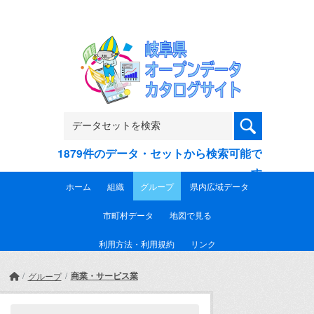
Skip to main content
1879件のデータ・セットから検索可能で
す
ホーム
組織
グループ
県内広域データ
市町村データ
地図で見る
利用方法・利用規約
リンク
商業・サービス業
グループ