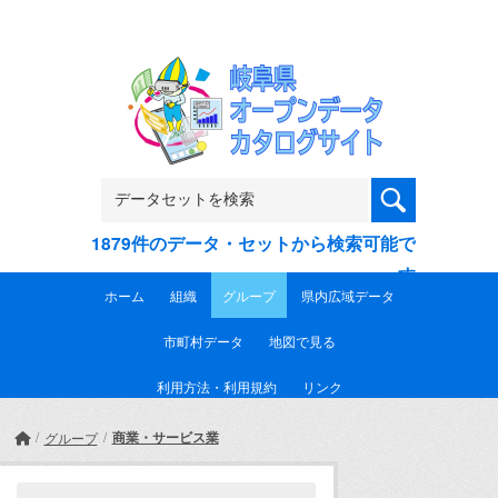
Skip to main content
1879件のデータ・セットから検索可能で
す
ホーム
組織
グループ
県内広域データ
市町村データ
地図で見る
利用方法・利用規約
リンク
商業・サービス業
グループ