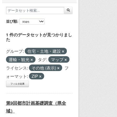
並び順
1 件のデータセットが見つかりまし
た
グループ:
住宅・土地・建設
運輸・観光
タグ:
マップ
ライセンス:
その他 (表示)
フ
ォーマット:
ZIP
フィルタ結果
第9回都市計画基礎調査（県全
域）