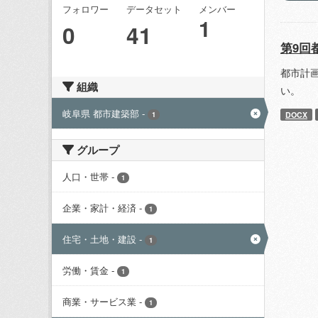
フォロワー
データセット
メンバー
1
0
41
第9回
都市計
組織
い。
岐阜県 都市建築部
-
DOCX
1
グループ
人口・世帯
-
1
企業・家計・経済
-
1
住宅・土地・建設
-
1
労働・賃金
-
1
商業・サービス業
-
1