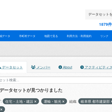
187
域データ
市町村データ
地図で見る
利用方法・利用規約
リンク
データセット
メンバー
About
アクティビティ
のデータセットが見つかりました
:
住宅・土地・建設
運輸・観光
組織:
岐阜県 都市建築部
X