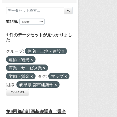
並び順
1 件のデータセットが見つかりまし
た
グループ:
住宅・土地・建設
運輸・観光
商業・サービス業
労働・賃金
タグ:
マップ
組織:
岐阜県 都市建築部
フィルタ結果
第9回都市計画基礎調査（県全