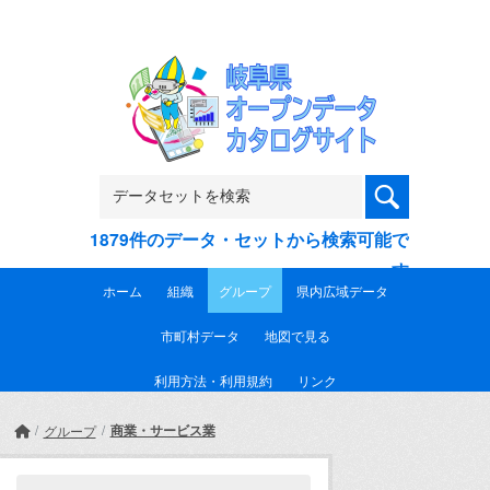
Skip to main content
1879件のデータ・セットから検索可能で
す
ホーム
組織
グループ
県内広域データ
市町村データ
地図で見る
利用方法・利用規約
リンク
商業・サービス業
グループ