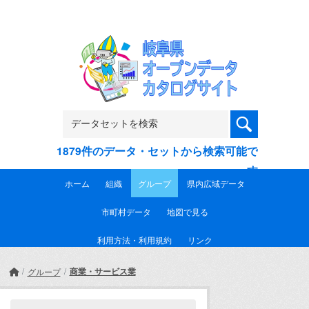
Skip to main content
1879件のデータ・セットから検索可能で
す
ホーム
組織
グループ
県内広域データ
市町村データ
地図で見る
利用方法・利用規約
リンク
商業・サービス業
グループ