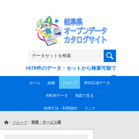
Skip to main content
1879件のデータ・セットから検索可能で
す
ホーム
組織
グループ
県内広域データ
市町村データ
地図で見る
利用方法・利用規約
リンク
商業・サービス業
グループ