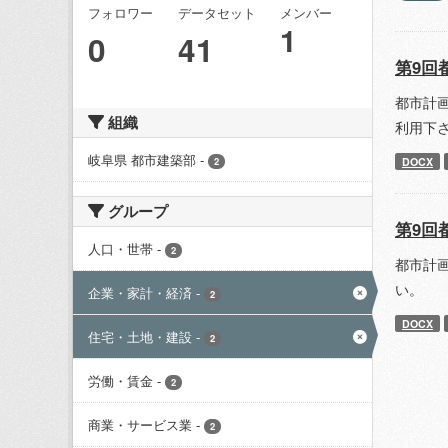
フォロワー
データセット
メンバー
1
0
41
第9回
都市計
組織
利用下
岐阜県 都市建築部
-
DOCX
2
グループ
第9回
人口・世帯
-
2
都市計
い。
企業・家計・経済
-
2
DOCX
住宅・土地・建設
-
2
労働・賃金
-
2
商業・サービス業
-
2