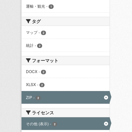
運輸・観光
-
1
タグ
マップ
-
2
統計
-
2
フォーマット
DOCX
-
2
XLSX
-
2
ZIP
-
2
ライセンス
その他 (表示)
-
2