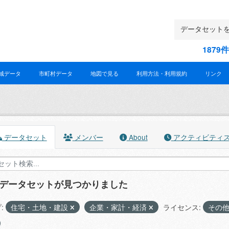
187
域データ
市町村データ
地図で見る
利用方法・利用規約
リンク
データセット
メンバー
About
アクティビティ
のデータセットが見つかりました
:
住宅・土地・建設
企業・家計・経済
ライセンス:
その他