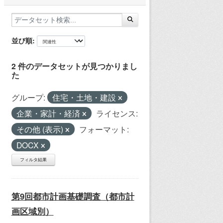
並び順
2 件のデータセットが見つかりまし
た
グループ:
住宅・土地・建設
企業・家計・経済
ライセンス:
その他 (表示)
フォーマット:
DOCX
フィルタ結果
第9回都市計画基礎調査（都市計
画区域別）