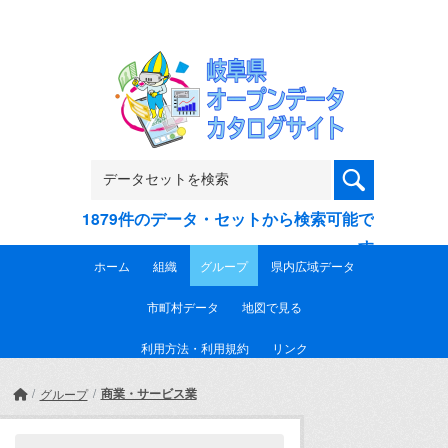
Skip to main content
1879件のデータ・セットから検索可能で
す
ホーム
組織
グループ
県内広域データ
市町村データ
地図で見る
利用方法・利用規約
リンク
商業・サービス業
グループ