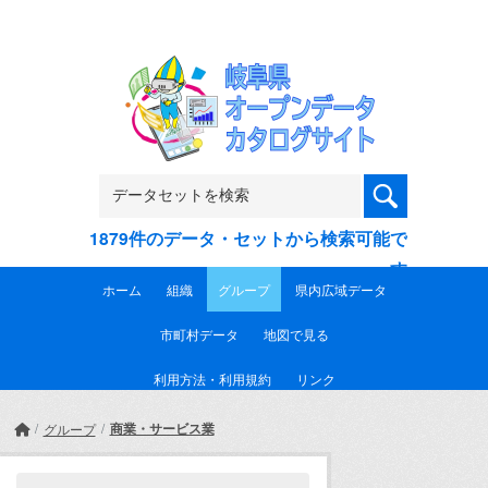
Skip to main content
1879件のデータ・セットから検索可能で
す
ホーム
組織
グループ
県内広域データ
市町村データ
地図で見る
利用方法・利用規約
リンク
商業・サービス業
グループ