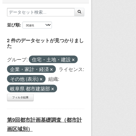
並び順
2 件のデータセットが見つかりまし
た
グループ:
住宅・土地・建設
企業・家計・経済
ライセンス:
その他 (表示)
組織:
岐阜県 都市建築部
フィルタ結果
第9回都市計画基礎調査（都市計
画区域別）