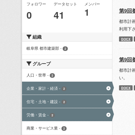
フォロワー
データセット
メンバー
1
第9回
0
41
都市計
利用下
組織
DOCX
岐阜県 都市建築部
-
2
第9回
グループ
都市計
人口・世帯
-
2
い。
企業・家計・経済
-
DOCX
2
住宅・土地・建設
-
2
労働・賃金
-
2
商業・サービス業
-
2