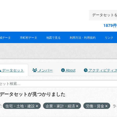
187
域データ
市町村データ
地図で見る
利用方法・利用規約
リンク
データセット
メンバー
About
アクティビティ
のデータセットが見つかりました
:
住宅・土地・建設
企業・家計・経済
労働・賃金
ラ