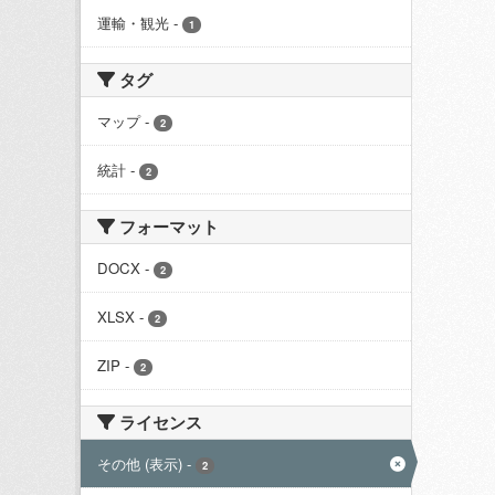
運輸・観光
-
1
タグ
マップ
-
2
統計
-
2
フォーマット
DOCX
-
2
XLSX
-
2
ZIP
-
2
ライセンス
その他 (表示)
-
2