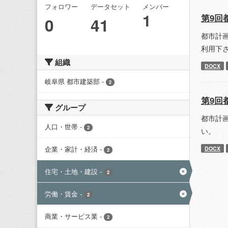
フォロワー
データセット
メンバー
1
第9回
0
41
都市計
利用下
組織
DOCX
岐阜県 都市建築部
-
2
第9回
グループ
都市計
人口・世帯
-
2
い。
企業・家計・経済
-
DOCX
2
住宅・土地・建設
-
2
労働・賃金
-
2
商業・サービス業
-
2