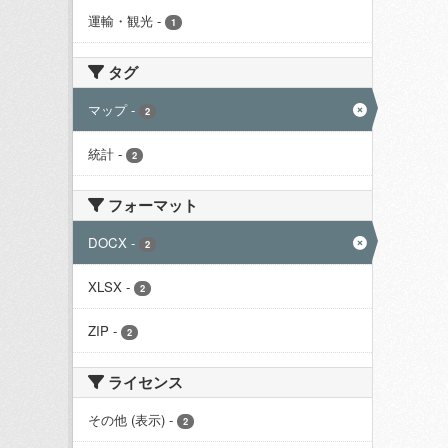
運輸・観光
-
1
タグ
マップ
-
2
統計
-
2
フォーマット
DOCX
-
2
XLSX
-
2
ZIP
-
2
ライセンス
その他 (表示)
-
2