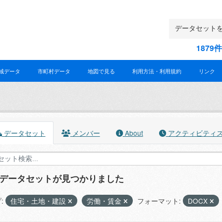
187
域データ
市町村データ
地図で見る
利用方法・利用規約
リンク
データセット
メンバー
About
アクティビティ
のデータセットが見つかりました
:
住宅・土地・建設
労働・賃金
フォーマット:
DOCX