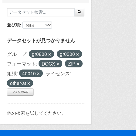
並び順
データセットが見つかりません
グループ:
gr0800
gr0300
フォーマット:
DOCX
ZIP
組織:
40010
ライセンス:
other-at
フィルタ結果
他の検索を試してください。