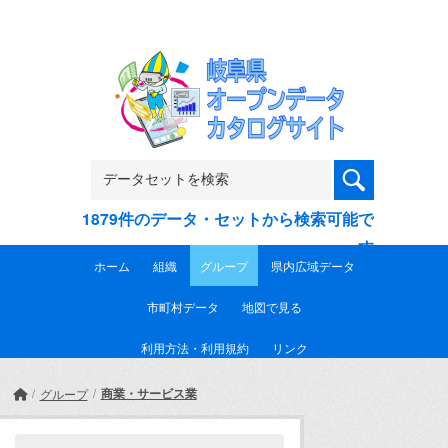
Skip to main content
1879件のデータ・セットから検索可能で
す
ホーム
組織
グループ
県内広域データ
市町村データ
地図で見る
利用方法・利用規約
リンク
商業・サービス業
グループ