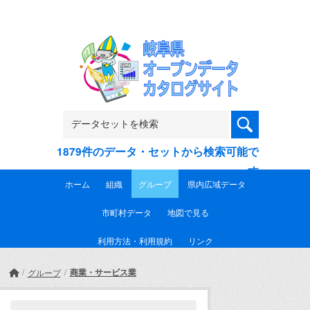
Skip to main content
1879件のデータ・セットから検索可能で
す
ホーム
組織
グループ
県内広域データ
市町村データ
地図で見る
利用方法・利用規約
リンク
商業・サービス業
グループ