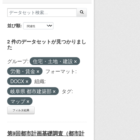
並び順
2 件のデータセットが見つかりまし
た
グループ:
住宅・土地・建設
労働・賃金
フォーマット:
DOCX
組織:
岐阜県 都市建築部
タグ:
マップ
フィルタ結果
第9回都市計画基礎調査（都市計