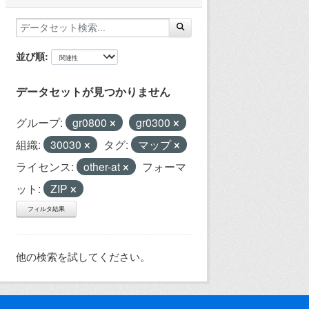
並び順
データセットが見つかりません
グループ:
gr0800
gr0300
組織:
30030
タグ:
マップ
ライセンス:
other-at
フォーマ
ット:
ZIP
フィルタ結果
他の検索を試してください。