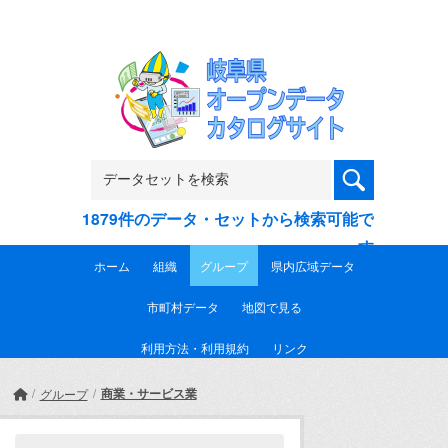
Skip to main content
1879件のデータ・セットから検索可能で
す
ホーム
組織
グループ
県内広域データ
市町村データ
地図で見る
利用方法・利用規約
リンク
商業・サービス業
グループ