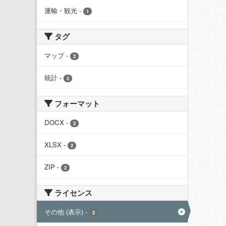
運輸・観光
-
1
タグ
マップ
-
2
統計
-
2
フォーマット
DOCX
-
2
XLSX
-
2
ZIP
-
2
ライセンス
その他 (表示)
-
2