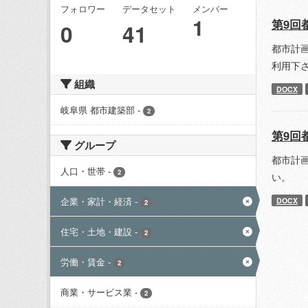
フォロワー
データセット
メンバー
1
第9回
0
41
都市計
利用下
組織
DOCX
岐阜県 都市建築部
-
2
第9回
グループ
都市計
人口・世帯
-
2
い。
企業・家計・経済
-
DOCX
2
住宅・土地・建設
-
2
労働・賃金
-
2
商業・サービス業
-
2