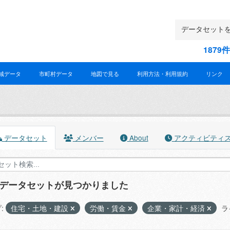
187
域データ
市町村データ
地図で見る
利用方法・利用規約
リンク
データセット
メンバー
About
アクティビティ
のデータセットが見つかりました
:
住宅・土地・建設
労働・賃金
企業・家計・経済
ラ