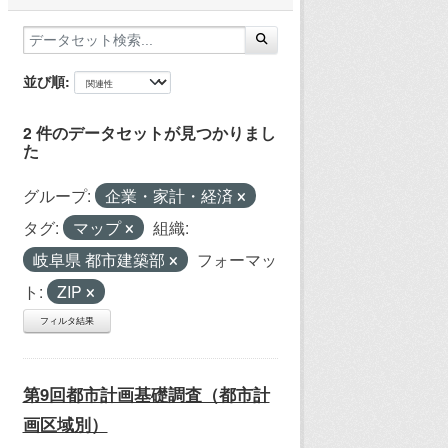
並び順
2 件のデータセットが見つかりまし
た
グループ:
企業・家計・経済
タグ:
マップ
組織:
岐阜県 都市建築部
フォーマッ
ト:
ZIP
フィルタ結果
第9回都市計画基礎調査（都市計
画区域別）