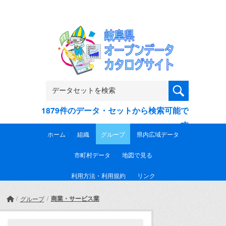
Skip to main content
1879件のデータ・セットから検索可能で
す
ホーム
組織
グループ
県内広域データ
市町村データ
地図で見る
利用方法・利用規約
リンク
商業・サービス業
グループ