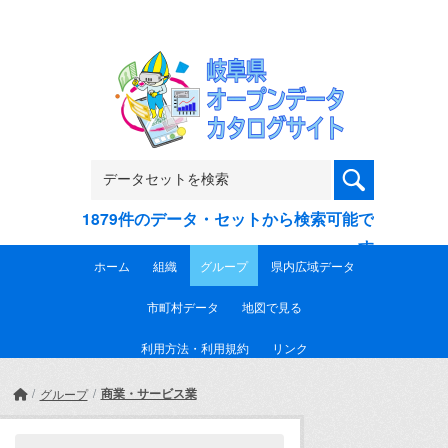
Skip to main content
1879件のデータ・セットから検索可能で
す
ホーム
組織
グループ
県内広域データ
市町村データ
地図で見る
利用方法・利用規約
リンク
商業・サービス業
グループ