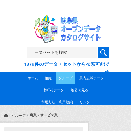
Skip to main content
1879件のデータ・セットから検索可能で
す
ホーム
組織
グループ
県内広域データ
市町村データ
地図で見る
利用方法・利用規約
リンク
商業・サービス業
グループ