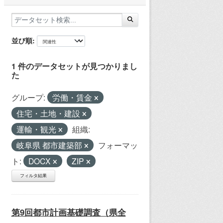
並び順
1 件のデータセットが見つかりまし
た
グループ:
労働・賃金
住宅・土地・建設
運輸・観光
組織:
岐阜県 都市建築部
フォーマッ
ト:
DOCX
ZIP
フィルタ結果
第9回都市計画基礎調査（県全