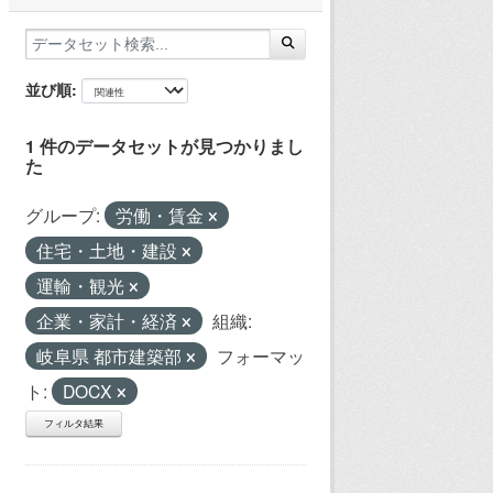
並び順
1 件のデータセットが見つかりまし
た
グループ:
労働・賃金
住宅・土地・建設
運輸・観光
企業・家計・経済
組織:
岐阜県 都市建築部
フォーマッ
ト:
DOCX
フィルタ結果