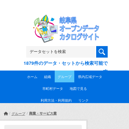
Skip to main content
1879件のデータ・セットから検索可能で
す
ホーム
組織
グループ
県内広域データ
市町村データ
地図で見る
利用方法・利用規約
リンク
商業・サービス業
グループ