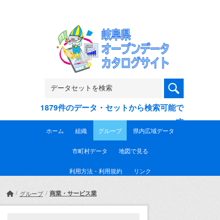
Skip to main content
1879件のデータ・セットから検索可能で
す
ホーム
組織
グループ
県内広域データ
市町村データ
地図で見る
利用方法・利用規約
リンク
商業・サービス業
グループ