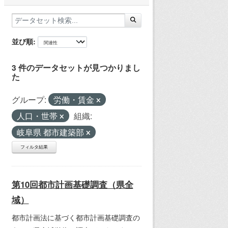
並び順
3 件のデータセットが見つかりまし
た
グループ:
労働・賃金
人口・世帯
組織:
岐阜県 都市建築部
フィルタ結果
第10回都市計画基礎調査（県全
域）
都市計画法に基づく都市計画基礎調査の