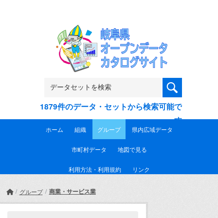
Skip to main content
1879件のデータ・セットから検索可能で
す
ホーム
組織
グループ
県内広域データ
市町村データ
地図で見る
利用方法・利用規約
リンク
商業・サービス業
グループ