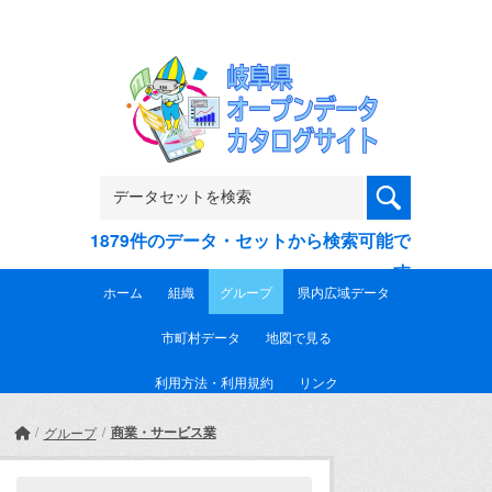
Skip to main content
1879件のデータ・セットから検索可能で
す
ホーム
組織
グループ
県内広域データ
市町村データ
地図で見る
利用方法・利用規約
リンク
商業・サービス業
グループ