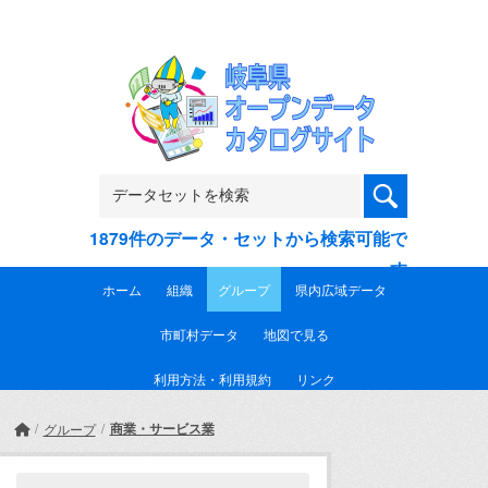
Skip to main content
1879件のデータ・セットから検索可能で
す
ホーム
組織
グループ
県内広域データ
市町村データ
地図で見る
利用方法・利用規約
リンク
商業・サービス業
グループ