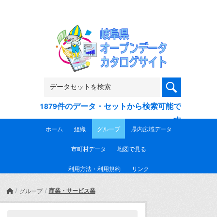
Skip to main content
1879件のデータ・セットから検索可能で
す
ホーム
組織
グループ
県内広域データ
市町村データ
地図で見る
利用方法・利用規約
リンク
商業・サービス業
グループ