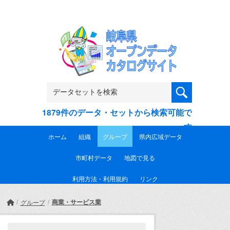
Skip to main content
1879件のデータ・セットから検索可能で
す
ホーム
組織
グループ
県内広域データ
市町村データ
地図で見る
利用方法・利用規約
リンク
商業・サービス業
グループ