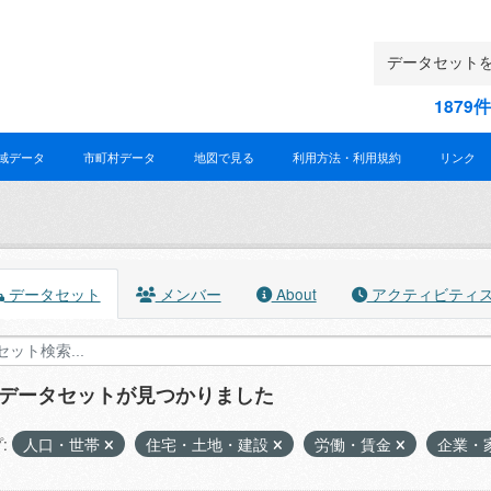
187
域データ
市町村データ
地図で見る
利用方法・利用規約
リンク
データセット
メンバー
About
アクティビティ
のデータセットが見つかりました
:
人口・世帯
住宅・土地・建設
労働・賃金
企業・