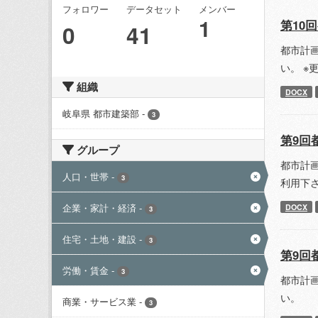
フォロワー
データセット
メンバー
1
第10
0
41
都市計
い。 ※
組織
DOCX
岐阜県 都市建築部
-
3
第9回
グループ
都市計
人口・世帯
-
3
利用下
企業・家計・経済
-
DOCX
3
住宅・土地・建設
-
3
第9回
労働・賃金
-
3
都市計
い。
商業・サービス業
-
3