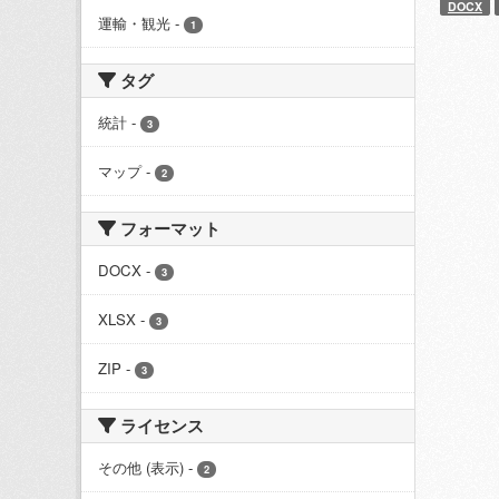
DOCX
運輸・観光
-
1
タグ
統計
-
3
マップ
-
2
フォーマット
DOCX
-
3
XLSX
-
3
ZIP
-
3
ライセンス
その他 (表示)
-
2