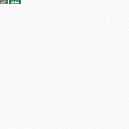
ZIP
XLSX