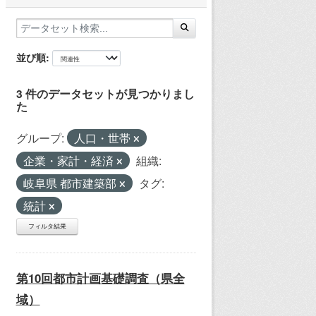
並び順
3 件のデータセットが見つかりまし
た
グループ:
人口・世帯
企業・家計・経済
組織:
岐阜県 都市建築部
タグ:
統計
フィルタ結果
第10回都市計画基礎調査（県全
域）