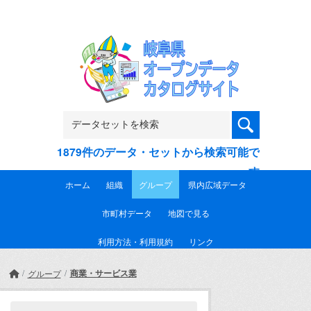
Skip to main content
1879件のデータ・セットから検索可能で
す
ホーム
組織
グループ
県内広域データ
市町村データ
地図で見る
利用方法・利用規約
リンク
商業・サービス業
グループ