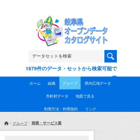
Skip to main content
1879件のデータ・セットから検索可能で
す
ホーム
組織
グループ
県内広域データ
市町村データ
地図で見る
利用方法・利用規約
リンク
商業・サービス業
グループ