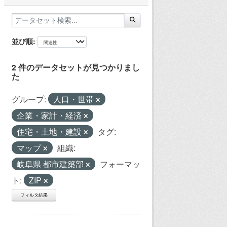
並び順
2 件のデータセットが見つかりまし
た
グループ:
人口・世帯
企業・家計・経済
住宅・土地・建設
タグ:
マップ
組織:
岐阜県 都市建築部
フォーマッ
ト:
ZIP
フィルタ結果