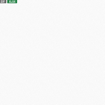
ZIP
XLSX