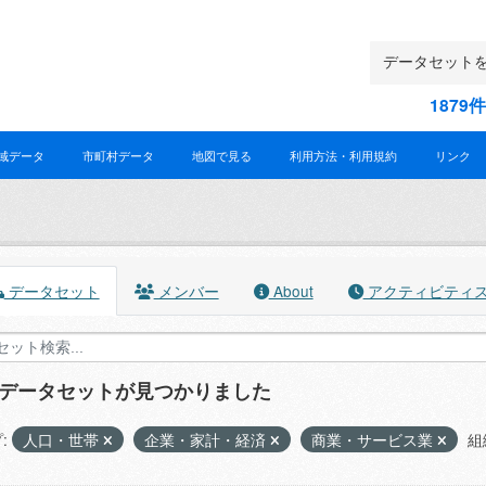
187
域データ
市町村データ
地図で見る
利用方法・利用規約
リンク
データセット
メンバー
About
アクティビティ
のデータセットが見つかりました
:
人口・世帯
企業・家計・経済
商業・サービス業
組