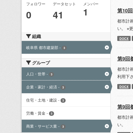
フォロワー
データセット
メンバー
1
第10
0
41
都市計
い。 ※
組織
DOCX
岐阜県 都市建築部
-
3
第9回
グループ
都市計
人口・世帯
-
3
利用下
企業・家計・経済
-
DOCX
3
住宅・土地・建設
-
3
第9回
労働・賃金
-
3
都市計
い。
商業・サービス業
-
3