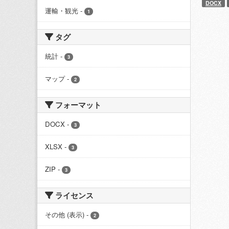
DOCX
運輸・観光
-
1
タグ
統計
-
3
マップ
-
2
フォーマット
DOCX
-
3
XLSX
-
3
ZIP
-
3
ライセンス
その他 (表示)
-
2