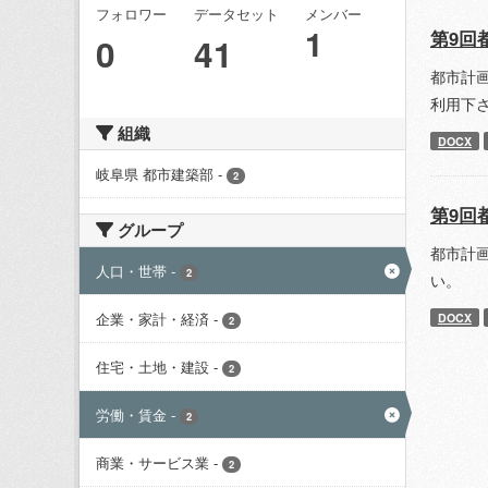
フォロワー
データセット
メンバー
1
第9回
0
41
都市計
利用下
組織
DOCX
岐阜県 都市建築部
-
2
第9回
グループ
都市計
人口・世帯
-
2
い。
企業・家計・経済
-
DOCX
2
住宅・土地・建設
-
2
労働・賃金
-
2
商業・サービス業
-
2