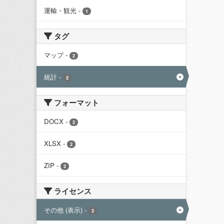
運輸・観光
-
1
タグ
マップ
-
2
統計
-
2
フォーマット
DOCX
-
2
XLSX
-
2
ZIP
-
2
ライセンス
その他 (表示)
-
2