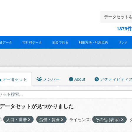
187
域データ
市町村データ
地図で見る
利用方法・利用規約
リンク
データセット
メンバー
About
アクティビティ
のデータセットが見つかりました
:
人口・世帯
労働・賃金
ライセンス:
その他 (表示)