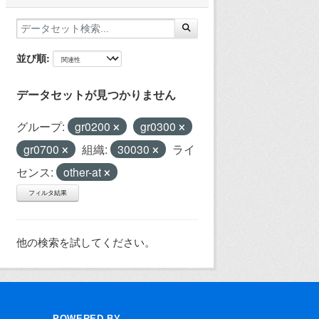
並び順
データセットが見つかりません
グループ:
gr0200
gr0300
gr0700
組織:
30030
ライ
センス:
other-at
フィルタ結果
他の検索を試してください。