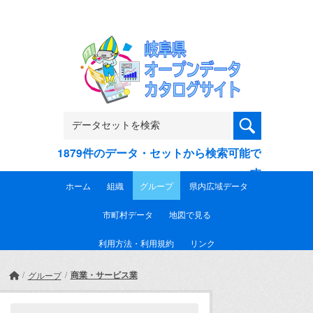
Skip to main content
1879件のデータ・セットから検索可能で
す
ホーム
組織
グループ
県内広域データ
市町村データ
地図で見る
利用方法・利用規約
リンク
商業・サービス業
グループ