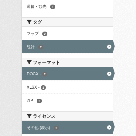
運輸・観光
-
1
タグ
マップ
-
2
統計
-
2
フォーマット
DOCX
-
2
XLSX
-
2
ZIP
-
2
ライセンス
その他 (表示)
-
2