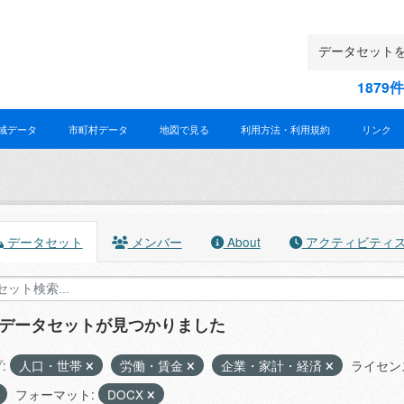
187
域データ
市町村データ
地図で見る
利用方法・利用規約
リンク
データセット
メンバー
About
アクティビティ
のデータセットが見つかりました
:
人口・世帯
労働・賃金
企業・家計・経済
ライセン
フォーマット:
DOCX