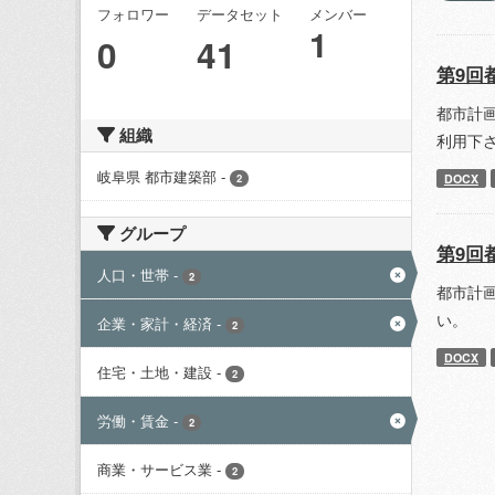
フォロワー
データセット
メンバー
1
0
41
第9回
都市計
組織
利用下
岐阜県 都市建築部
-
DOCX
2
グループ
第9回
人口・世帯
-
2
都市計
い。
企業・家計・経済
-
2
DOCX
住宅・土地・建設
-
2
労働・賃金
-
2
商業・サービス業
-
2