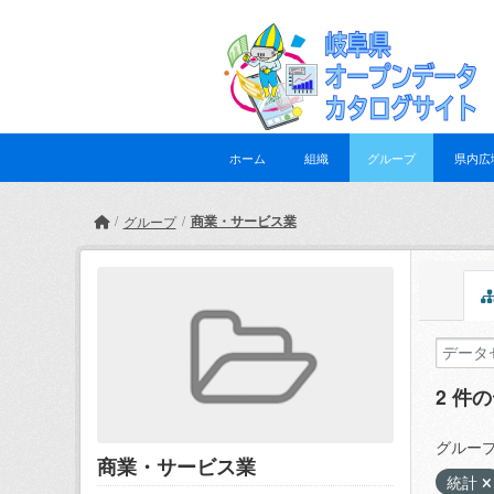
Skip to main content
ホーム
組織
グループ
県内広
商業・サービス業
グループ
2 件
グループ
商業・サービス業
統計