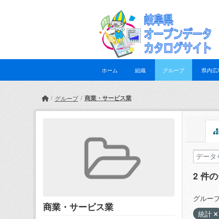
Skip to main content
ホーム
組織
グループ
県内広
商業・サービス業
グループ
2 件
グループ
商業・サービス業
統計