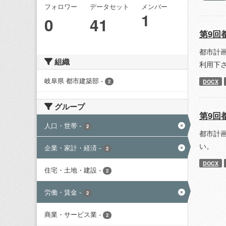
フォロワー
データセット
メンバー
1
0
41
第9回
都市計
組織
利用下
岐阜県 都市建築部
-
DOCX
2
グループ
第9回
人口・世帯
-
2
都市計
い。
企業・家計・経済
-
2
DOCX
住宅・土地・建設
-
2
労働・賃金
-
2
商業・サービス業
-
2