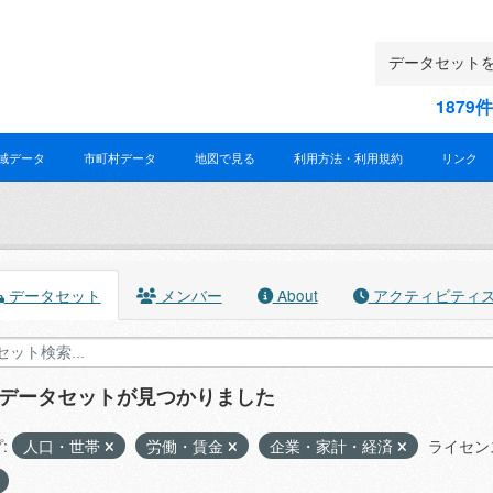
187
域データ
市町村データ
地図で見る
利用方法・利用規約
リンク
データセット
メンバー
About
アクティビティ
のデータセットが見つかりました
:
人口・世帯
労働・賃金
企業・家計・経済
ライセン