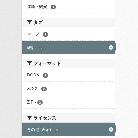
運輸・観光
-
1
タグ
マップ
-
2
統計
-
2
フォーマット
DOCX
-
2
XLSX
-
2
ZIP
-
2
ライセンス
その他 (表示)
-
2