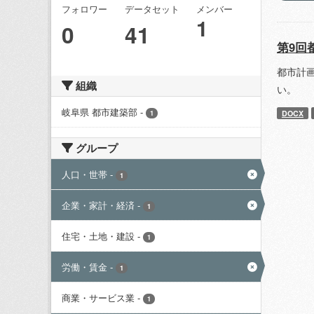
フォロワー
データセット
メンバー
1
0
41
第9回
都市計
組織
い。
岐阜県 都市建築部
-
DOCX
1
グループ
人口・世帯
-
1
企業・家計・経済
-
1
住宅・土地・建設
-
1
労働・賃金
-
1
商業・サービス業
-
1