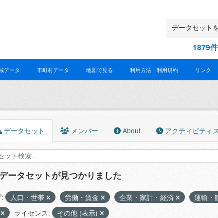
187
域データ
市町村データ
地図で見る
利用方法・利用規約
リンク
データセット
メンバー
About
アクティビティ
のデータセットが見つかりました
:
人口・世帯
労働・賃金
企業・家計・経済
運輸・
X
ライセンス:
その他 (表示)