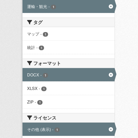
運輸・観光
-
1
タグ
マップ
-
1
統計
-
1
フォーマット
DOCX
-
1
XLSX
-
1
ZIP
-
1
ライセンス
その他 (表示)
-
1