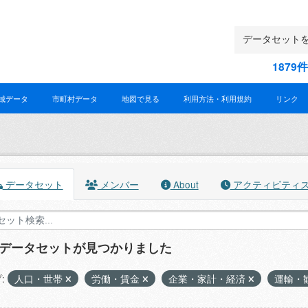
187
域データ
市町村データ
地図で見る
利用方法・利用規約
リンク
データセット
メンバー
About
アクティビティ
のデータセットが見つかりました
:
人口・世帯
労働・賃金
企業・家計・経済
運輸・