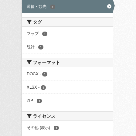
運輸・観光
-
1
タグ
マップ
-
1
統計
-
1
フォーマット
DOCX
-
1
XLSX
-
1
ZIP
-
1
ライセンス
その他 (表示)
-
1