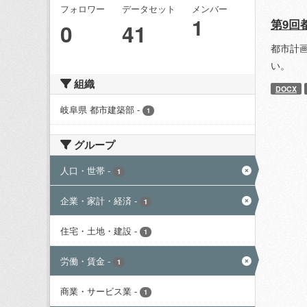
フォロワー
データセット
メンバー
1
第9回
0
41
都市計
い。
組織
DOCX
岐阜県 都市建築部
-
1
グループ
人口・世帯
-
1
企業・家計・経済
-
1
住宅・土地・建設
-
1
労働・賃金
-
1
商業・サービス業
-
1