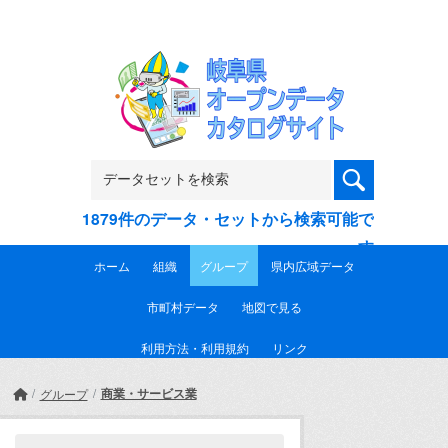
Skip to main content
1879件のデータ・セットから検索可能で
す
ホーム
組織
グループ
県内広域データ
市町村データ
地図で見る
利用方法・利用規約
リンク
商業・サービス業
グループ