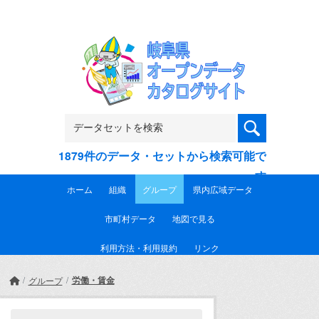
Skip to main content
1879件のデータ・セットから検索可能で
す
ホーム
組織
グループ
県内広域データ
市町村データ
地図で見る
利用方法・利用規約
リンク
労働・賃金
グループ