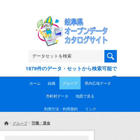
Skip to main content
1879件のデータ・セットから検索可能で
す
ホーム
組織
グループ
県内広域データ
市町村データ
地図で見る
利用方法・利用規約
リンク
労働・賃金
グループ