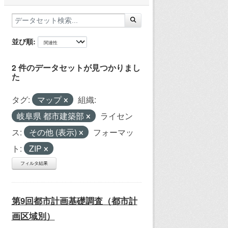
並び順
2 件のデータセットが見つかりまし
た
タグ:
マップ
組織:
岐阜県 都市建築部
ライセン
ス:
その他 (表示)
フォーマッ
ト:
ZIP
フィルタ結果
第9回都市計画基礎調査（都市計
画区域別）