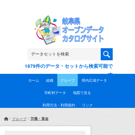
Skip to main content
1879件のデータ・セットから検索可能で
す
ホーム
組織
グループ
県内広域データ
市町村データ
地図で見る
利用方法・利用規約
リンク
労働・賃金
グループ