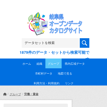
Skip to main content
1879件のデータ・セットから検索可能で
す
ホーム
組織
グループ
県内広域データ
市町村データ
地図で見る
利用方法・利用規約
リンク
労働・賃金
グループ